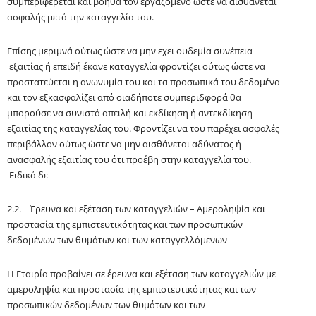
συμπεριφέρεται και βοηθά τον εργαζόμενο ώστε να αισθάνεται
ασφαλής μετά την καταγγελία του.
Επίσης μεριμνά ούτως ώστε να μην
εχει
ουδεμία συνέπεια
εξαιτίας ή επειδή έκανε καταγγελία φροντίζει ούτως ώστε να
προστατεύεται η ανωνυμία του και τα προσωπικά του δεδομένα
και τον
εξκασφαλίζει
από οιαδήποτε
συμπεριδφορά
θα
μπορούσε να συνιστά απειλή και εκδίκηση ή αντεκδίκηση
εξαιτίας της καταγγελίας του. Φροντίζει να του παρέχει ασφαλές
περιβάλλον ούτως ώστε να μην αισθάνεται αδύνατος ή
ανασφαλής εξαιτίας του ότι προέβη στην καταγγελία του.
Ειδικά δε
2.2. Έρευνα και εξέταση των καταγγελιών – Αμεροληψία και
προστασία της εμπιστευτικότητας και των προσωπικών
δεδομένων των θυμάτων και των καταγγελλόμενων
Η Εταιρία προβαίνει σε έρευνα και εξέταση των καταγγελιών με
αμεροληψία και προστασία της εμπιστευτικότητας και των
προσωπικών δεδομένων των θυμάτων και των