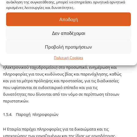
ανάκληση της συγκατάθεσης, μπορεί να επηρεάσει αρνητικά αρνητικά
Η Εταιρία προβαίνει σε ενέργειες ενημέρωσης και
ορισμένες λειτουργίες και δυνατότητες.
ευαισθητοποίησης του προσωπικού και ειδικότερα, ενθαρρύνει
Αποδοχή
τη συμμετοχή εκπροσώπων των εργαζομένων και στελεχών της
Διοίκησης σε προγράμματα κατάρτισης και επιμορφωτικά
Δεν αποδέχομαι
σεμινάρια σχετικά με την αναγνώριση και διαχείριση των
κινδύνων βίας και παρενόχλησης στην εργασία. Η Εταιρία
Προβολή προτιμήσεων
δηλώνει μηδενική ανοχή σε τυχόν φαινόμενα βίας και
παρενόχλησης και δεσμεύεται να παρέχει σε
προσβάσιμες
Πολιτική Cookies
μορφές (όπως ενδεικτικά με την αποστολή μηνυμάτων
ηλεκτρονικού ταχυδρομείου) στο προσωπικό, ενημέρωση και
πληροφορίες για τους κινδύνους βίας και παρενόχλησης, καθώς
και για τα μέτρα πρόληψης και προστασίας, για τις διαδικασίες
που υφίστανται σε
ενδοεταιρικό
επίπεδο και για τις
δυνατότητες που δίνονται από τον νόμο σε περίπτωση τέτοιων
περιστατικών.
1.5.4. Παροχή πληροφοριών
Η Εταιρία παρέχει πληροφορίες για τα δικαιώματα και τις
υποχρεώσεις των εργαζομένων και της ίδιας ως εργοδότριας,