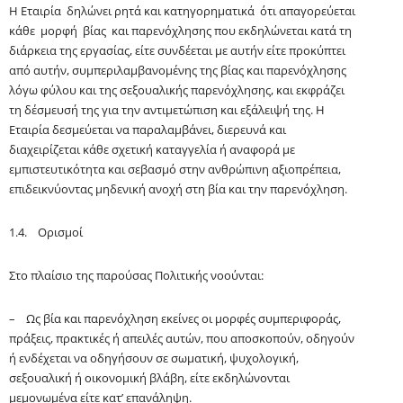
Η Εταιρία δηλώνει ρητά και κατηγορηματικά ότι απαγορεύεται
κάθε μορφή βίας και παρενόχλησης που εκδηλώνεται κατά τη
διάρκεια της
εργασίας, είτε συνδέεται με αυτήν είτε προκύπτει
από αυτήν, συμπεριλαμβανομένης της βίας και παρενόχλησης
λόγω φύλου και της σεξουαλικής παρενόχλησης, και εκφράζει
τη δέσμευσή της για την αντιμετώπιση και εξάλειψή της. Η
Εταιρία δεσμεύεται να παραλαμβάνει, διερευνά και
διαχειρίζεται κάθε σχετική καταγγελία ή αναφορά με
εμπιστευτικότητα και σεβασμό στην ανθρώπινη αξιοπρέπεια,
επιδεικνύοντας μηδενική ανοχή στη βία και την παρενόχληση.
1.4. Ορισμοί
Στο πλαίσιο της παρούσας Πολιτικής νοούνται:
– Ως βία και παρενόχληση εκείνες οι μορφές συμπεριφοράς,
πράξεις, πρακτικές ή απειλές αυτών, που αποσκοπούν, οδηγούν
ή ενδέχεται να οδηγήσουν σε σωματική, ψυχολογική,
σεξουαλική ή οικονομική βλάβη, είτε εκδηλώνονται
μεμονωμένα είτε κατ’ επανάληψη.