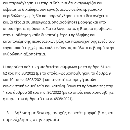
και παρενόχληση. Η Εταιρία δηλώνει ότι αναγνωρίζει και
σέβεται το δικαίωμα των εργαζομένων σε ένα εργασιακό
περιβάλλον χωρίς βία και παρενόχληση και ότι δεν ανέχεται
καμία τέτοια συμπεριφορά, οποιασδήποτε μορφής και από
οποιοδήποτε πρόσωπο. Για το λόγο αυτό, η Εταιρία προβαίνει
στην υιοθέτηση κάθε δυνατού μέτρου πρόληψης και
καταπολέμησης περιστατικών βίας και παρενόχλησης εντός του
εργασιακού της χώρου, επιδεικνύοντας απόλυτο σεβασμό στην
ανθρώπινη αξιοπρέπεια.
Η παρούσα πολιτική υιοθετείται σύμφωνα με τα άρθρα 61 και
62 του
π.δ.
80/2022 (με τα οποία κωδικοποιήθηκαν τα άρθρα 9
και 10 του ν. 4808/2021) και την κατ’ εφαρμογή αυτών
κανονιστική νομοθεσία και καταλαμβάνει τα πρόσωπα της παρ.
1 του άρθρου 58 του
π.δ.
80/2022 (με το οποίο κωδικοποιήθηκε
η παρ. 1 του άρθρου 3 του ν. 4808/2021).
1.3. Δήλωση μηδενικής ανοχής σε κάθε μορφή βίας και
παρενόχλησης στην εργασί
α