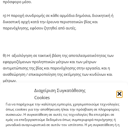
πρόσφορο μέσο.
η) Η παροχή συνδρομής σε κάθε αρμόδια δημόσια, διοικητική ή
δικαστική αρχή κατά την έρευνα περιστατικών βίας και
παρενόχλησης, εφόσον ζητηθεί από αυτές.
θ) Η αξιολόγηση σε τακτική βάση της αποτελεσματικότητας των
εφαρμοζόμενων προληπτικών μέτρων και των μέτρων
αντιμετώπισης της βίας και παρενόχλησης στην εργασία, και η
αναθεώρηση /
επικαιροποίηση
της εκτίμησης των κινδύνων και
μέτρων.
Διαχείριση Συγκατάθεσης
ι) Η λήψη κάθε άλλου πρόσφορου και ενδεδειγμένου μέτρου
Cookies
προς επίτευξη των σκοπών της παρούσας.
Για να παρέχουμε την καλύτερη εμπειρία, χρησιμοποιούμε τεχνολογίες
όπως cookies για την αποθήκευση ή/και την πρόσβαση σε πληροφορίες
1.5.3. Ενέργειες ενημέρωσης και ευαισθητοποίησης του
συσκευών. Η συγκατάθεση σε αυτές τις τεχνολογίες θα επιτρέψει σε
εμάς να επεξεργαστούμε δεδομένα όπως συμπεριφορά περιήγησης ή
προσωπικού
μοναδικά αναγνωριστικά σε αυτόν τον ιστότοπο. Η μη συγκατάθεση ή η