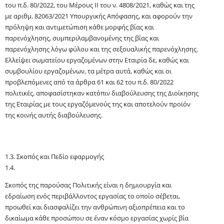
του
π.δ.
80/2022, του Μέρους ΙΙ του ν. 4808/2021, καθώς και της
με
αριθμ
. 82063/2021 Υπουργικής Απόφασης, και αφορούν την
πρόληψη και αντιμετώπιση κάθε μορφής βίας και
παρενόχλησης, συμπεριλαμβανομένης της βίας και
παρενόχλησης λόγω φύλου και της σεξουαλικής παρενόχλησης.
Ελλείψει σωματείου εργαζομένων στην Εταιρία δε, καθώς και
συμβουλίου εργαζομένων, τα μέτρα αυτά, καθώς και οι
προβλεπόμενες από τα άρθρα 61 και 62 του
π.δ.
80/2022
πολιτικές, αποφασίστηκαν κατόπιν διαβούλευσης της Διοίκησης
της Εταιρίας με τους
εργαζόμενούς
της και αποτελούν προϊόν
της κοινής αυτής διαβούλευσης.
1.3.
Σκοπός και Πεδίο εφαρμογής
1.4.
Σκοπός της παρούσας Πολιτικής είναι η δημιουργία και
εδραίωση ενός περιβάλλοντος εργασίας το οποίο σέβεται,
προωθεί και διασφαλίζει την ανθρώπινη αξιοπρέπεια και το
δικαίωμα κάθε προσώπου σε έναν κόσμο εργασίας χωρίς βία