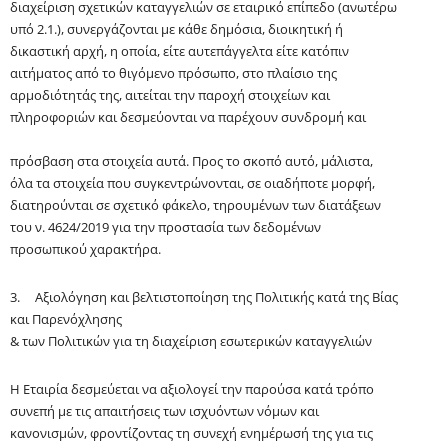
διαχείριση σχετικών καταγγελιών σε εταιρικό επίπεδο (ανωτέρω
υπό 2.1.), συνεργάζονται με κάθε δημόσια, διοικητική ή
δικαστική αρχή, η οποία, είτε αυτεπάγγελτα είτε κατόπιν
αιτήματος από το θιγόμενο πρόσωπο, στο πλαίσιο της
αρμοδιότητάς της, αιτείται την παροχή στοιχείων και
πληροφοριών και δεσμεύονται να παρέχουν συνδρομή και
πρόσβαση στα στοιχεία αυτά. Προς το σκοπό αυτό, μάλιστα,
όλα τα στοιχεία που συγκεντρώνονται, σε οιαδήποτε μορφή,
διατηρούνται σε σχετικό φάκελο, τηρουμένων των διατάξεων
του ν. 4624/2019 για την προστασία των δεδομένων
προσωπικού χαρακτήρα.
3. Αξιολόγηση και βελτιστοποίηση της Πολιτικής κατά της Βίας
και Παρενόχλησης
& των Πολιτικών για τη διαχείριση εσωτερικών καταγγελιών
Η Εταιρία δεσμεύεται να αξιολογεί την παρούσα κατά τρόπο
συνεπή με τις απαιτήσεις των ισχυόντων νόμων και
κανονισμών, φροντίζοντας τη συνεχή ενημέρωσή της για τις