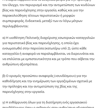
τον έλεγχο, τον περιορισμό και την αντιμετώπιση των κινδύνων
βίας και παρενόχλησης στην εργασία, καθώς και για την
παρακολούθηση τέτοιων περιστατικών ή μορφών
συμπεριφοράς. Ενδεικτικά, μεταξύ των εν λόγω μέτρων
περιλαμβάνονται:
α) Η υιοθέτηση Πολιτικής διαχείρισης εσωτερικών καταγγελιών
για περιστατικά βίας και παρενόχλησης, η οποία έχει
ενσωματωθεί στην παρούσα (κατωτέρω υπό 2), ώστε κάθε
καταγγελία ή αναφορά να παραλαμβάνεται, να διερευνάται και
να επιλύεται με εμπιστευτικότητα και με τρόπο που σέβεται την
ανθρώπινη αξιοπρέπεια.
β) Ο ορισμός προσώπου αναφοράς («συνδέσμου») για την
καθοδήγηση και την ενημέρωση των εργαζομένων σχετικά με
την πρόληψη και την αντιμετώπιση της βίας και της
παρενόχλησης στην εργασία.
γ) Η ενθάρρυνση όλων για τη διατήρηση ενός εργασιακού
περιβάλλοντος όπου ο σεβασμός στην ανθρώπινη αξιοπρέπεια,