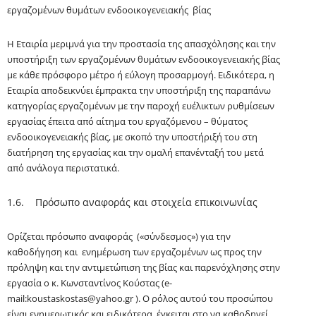
εργαζομένων θυμάτων ενδοοικογενειακής βίας
Η Εταιρία μεριμνά για την προστασία της απασχόλησης και την
υποστήριξη των εργαζομένων θυμάτων ενδοοικογενειακής βίας
με κάθε πρόσφορο μέτρο ή εύλογη προσαρμογή. Ειδικότερα, η
Εταιρία αποδεικνύει έμπρακτα την υποστήριξη της παραπάνω
κατηγορίας εργαζομένων με την παροχή ευέλικτων ρυθμίσεων
εργασίας έπειτα από αίτημα του εργαζόμενου – θύματος
ενδοοικογενειακής βίας, με σκοπό την υποστήριξή του στη
διατήρηση της εργασίας και την ομαλή επανένταξή του μετά
από ανάλογα περιστατικά.
1.6. Πρόσωπο αναφοράς και στοιχεία επικοινωνίας
Ορίζεται πρόσωπο αναφοράς («σύνδεσμος») για την
καθοδήγηση και ενημέρωση των εργαζομένων ως προς την
πρόληψη και την αντιμετώπιση της βίας και παρενόχλησης στην
εργασία ο κ.
Κωνσταντίνος
Κο
ύ
στας
(e-
mail
:
koustaskostas@yahoo.gr
). Ο ρόλος αυτού του προσώπου
είναι ενημερωτικός και ειδικότερα, έγκειται στο να καθοδηγεί