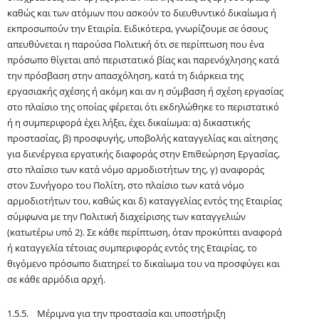
καθώς και των ατόμων που ασκούν το διευθυντικό δικαίωμα ή
εκπροσωπούν την Εταιρία. Ειδικότερα, γνωρίζουμε σε όσους
απευθύνεται η παρούσα Πολιτική ότι σε περίπτωση που ένα
πρόσωπο θίγεται από περιστατικό βίας και παρενόχλησης κατά
την πρόσβαση στην απασχόληση, κατά τη διάρκεια της
εργασιακής σχέσης ή ακόμη και αν η σύμβαση ή σχέση εργασίας
στο πλαίσιο της οποίας φέρεται ότι εκδηλώθηκε το περιστατικό
ή η συμπεριφορά έχει λήξει, έχει δικαίωμα: α) δικαστικής
προστασίας, β) προσφυγής, υποβολής καταγγελίας και αίτησης
για διενέργεια εργατικής διαφοράς στην Επιθεώρηση Εργασίας,
στο πλαίσιο των κατά νόμο αρμοδιοτήτων της, γ) αναφοράς
στον Συνήγορο του Πολίτη, στο πλαίσιο των κατά νόμο
αρμοδιοτήτων του, καθώς και δ) καταγγελίας εντός της Εταιρίας
σύμφωνα με την Πολιτική διαχείρισης των καταγγελιών
(κατωτέρω υπό 2). Σε κάθε περίπτωση, όταν προκύπτει αναφορά
ή καταγγελία τέτοιας συμπεριφοράς εντός της Εταιρίας, το
θιγόμενο πρόσωπο διατηρεί το δικαίωμα του να προσφύγει και
σε κάθε αρμόδια αρχή.
1.5.5. Μέριμνα για την προστασία και υποστήριξη