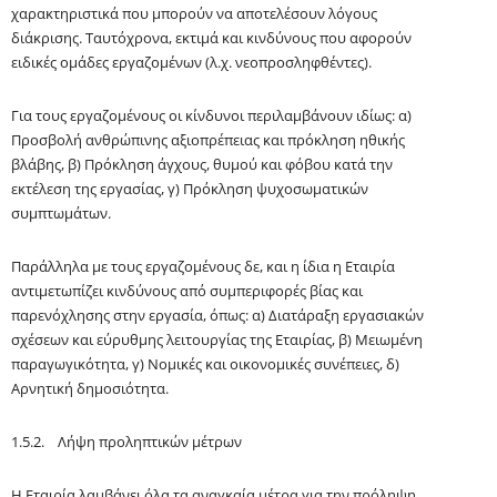
χαρακτηριστικά που μπορούν να αποτελέσουν λόγους
διάκρισης. Ταυτόχρονα, εκτιμά και κινδύνους που αφορούν
ειδικές ομάδες εργαζομένων (λ.χ.
νεοπροσληφθέντες
).
Για τους εργαζομένους οι κίνδυνοι περιλαμβάνουν ιδίως: α)
Προσβολή ανθρώπινης αξιοπρέπειας και πρόκληση ηθικής
βλάβης, β) Πρόκληση άγχους, θυμού και φόβου κατά την
εκτέλεση της εργασίας, γ) Πρόκληση ψυχοσωματικών
συμπτωμάτων.
Παράλληλα με τους εργαζομένους δε, και η ίδια η Εταιρία
αντιμετωπίζει κινδύνους από συμπεριφορές βίας και
παρενόχλησης στην εργασία, όπως: α) Διατάραξη εργασιακών
σχέσεων και εύρυθμης λειτουργίας της Εταιρίας, β) Μειωμένη
παραγωγικότητα, γ) Νομικές και οικονομικές συνέπειες, δ)
Αρνητική δημοσιότητα.
1.5.2. Λήψη προληπτικών μέτρων
Η Εταιρία λαμβάνει όλα τα αναγκαία μέτρα για την πρόληψη,