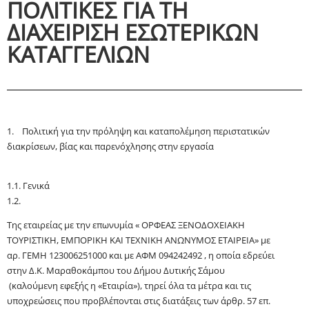
ΠΟΛΙΤΙΚΕΣ ΓΙΑ ΤΗ
ΔΙΑΧΕΙΡΙΣΗ ΕΣΩΤΕΡΙΚΩΝ
ΚΑΤΑΓΓΕΛΙΩΝ
1. Πολιτική για την πρόληψη και καταπολέμηση περιστατικών
διακρίσεων, βίας και παρενόχλησης στην εργασία
1.1.
Γενικά
1.2.
Της εταιρείας με την επωνυμία
«
ΟΡΦΕΑΣ ΞΕΝΟΔΟΧΕΙΑΚΗ
ΤΟΥΡΙΣΤΙΚΗ, ΕΜΠΟΡΙΚΗ ΚΑΙ ΤΕΧΝΙΚΗ ΑΝΩΝΥΜΟΣ ΕΤΑΙΡΕΙΑ
»
με
αρ
. ΓΕΜΗ
123006251000
και μ
ε
ΑΦΜ
094242492
, η οποία εδρεύει
στ
ην Δ.Κ.
Μαραθοκάμπου
του Δήμου Δυτικής Σάμου
(καλούμενη εφεξής η «Εταιρία»), τηρεί όλα τα μέτρα και τις
υποχρεώσεις που προβλέπονται στις διατάξεις των άρθρ. 57
επ
.