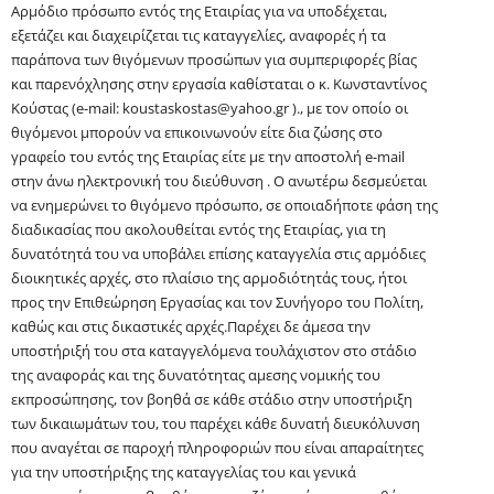
Αρμόδιο πρόσωπο εντός της Εταιρίας για να υποδέχεται,
εξετάζει και διαχειρίζεται τις καταγγελίες, αναφορές ή τα
παράπονα των θιγόμενων προσώπων για συμπεριφορές βίας
και παρενόχλησης στην εργασία καθίσταται ο κ.
Κωνσταντίνος
Κο
ύ
στας
(e-
mail
:
koustaskostas@yahoo.gr
).
, με τον οποίο οι
θιγόμενοι μπορούν να επικοινωνούν είτε δια ζώσης στο
γραφείο του εντός της Εταιρίας είτε με την αποστολή e-
mail
στην
άνω
ηλεκτρονική του διεύθυνση . Ο ανωτέρω δεσμεύεται
να ενημερώνει το θιγόμενο πρόσωπο, σε οποιαδήποτε φάση της
διαδικασίας που ακολουθείται εντός της Εταιρίας, για τη
δυνατότητά του να υποβάλει επίσης καταγγελία στις αρμόδιες
διοικητικές αρχές, στο πλαίσιο της αρμοδιότητάς τους, ήτοι
προς την Επιθεώρηση Εργασίας και τον Συνήγορο του Πολίτη,
καθώς και στις δικαστικές αρχές.
Παρέχει δε άμεσα την
υποστήριξή του στα
καταγγελόμενα
τουλάχιστον στο στάδιο
της αναφοράς και της δυνατότητας
αμεσης
νομικής του
εκπροσώπησης, τον βοηθά σε κάθε στάδιο στην υποστήριξη
των δικαιωμάτων του, του παρέχει κάθε δυνατή διευκόλυνση
που
αναγέται
σε παροχή πληροφοριών που είναι απαραίτητες
για την υποστήριξης της καταγγελίας του και γενικά